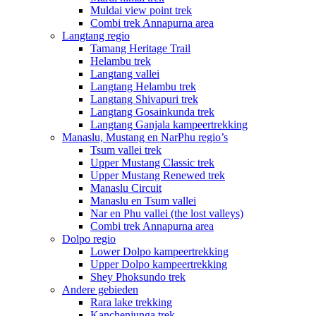
Muldai view point trek
Combi trek Annapurna area
Langtang regio
Tamang Heritage Trail
Helambu trek
Langtang vallei
Langtang Helambu trek
Langtang Shivapuri trek
Langtang Gosainkunda trek
Langtang Ganjala kampeertrekking
Manaslu, Mustang en NarPhu regio’s
Tsum vallei trek
Upper Mustang Classic trek
Upper Mustang Renewed trek
Manaslu Circuit
Manaslu en Tsum vallei
Nar en Phu vallei (the lost valleys)
Combi trek Annapurna area
Dolpo regio
Lower Dolpo kampeertrekking
Upper Dolpo kampeertrekking
Shey Phoksundo trek
Andere gebieden
Rara lake trekking
Kanchenjunga trek