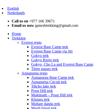
English
Nederlands
Call us on
+977 166 39671
Email us now
ganeshtrekking@gmail.com
Home
Trekking
Everest regio
Everest Base Camp trek
Everest Base Camp via Jiri
Gokyo trek
Gokyo Renjo trek
Gokyo, Cho La and Everest Base Camp
Three passes trek
Annapurna regio
Annapurna Base Camp trek
Annapurna Circuit trek
Tilicho lake trek
Poon Hill trek
Muktinath – Poon Hill trek
Khopra trek
Mohare danda trek
Mardi himal trek