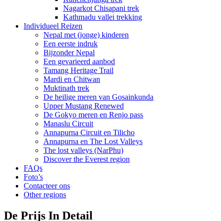
Nagarkot Chisapani trek
Kathmadu vallei trekking
Individueel Reizen
Nepal met (jonge) kinderen
Een eerste indruk
Bijzonder Nepal
Een gevarieerd aanbod
Tamang Heritage Trail
Mardi en Chitwan
Muktinath trek
De heilige meren van Gosainkunda
Upper Mustang Renewed
De Gokyo meren en Renjo pass
Manaslu Circuit
Annapurna Circuit en Tilicho
Annapurna en The Lost Valleys
The lost valleys (NarPhu)
Discover the Everest region
FAQs
Foto’s
Contacteer ons
Other regions
De Prijs In Detail