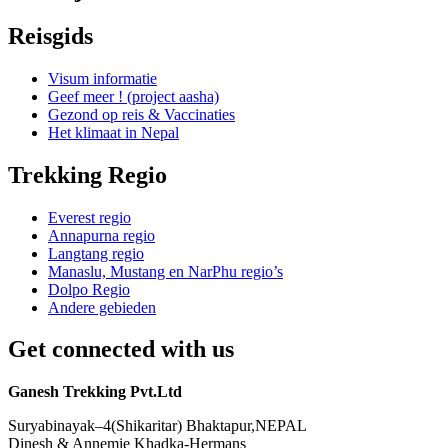
Reisgids
Visum informatie
Geef meer ! (project aasha)
Gezond op reis & Vaccinaties
Het klimaat in Nepal
Trekking Regio
Everest regio
Annapurna regio
Langtang regio
Manaslu, Mustang en NarPhu regio’s
Dolpo Regio
Andere gebieden
Get connected with us
Ganesh Trekking Pvt.Ltd
Suryabinayak–4(Shikaritar) Bhaktapur,NEPAL
Dinesh & Annemie Khadka-Hermans