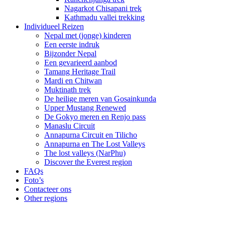
Nagarkot Chisapani trek
Kathmadu vallei trekking
Individueel Reizen
Nepal met (jonge) kinderen
Een eerste indruk
Bijzonder Nepal
Een gevarieerd aanbod
Tamang Heritage Trail
Mardi en Chitwan
Muktinath trek
De heilige meren van Gosainkunda
Upper Mustang Renewed
De Gokyo meren en Renjo pass
Manaslu Circuit
Annapurna Circuit en Tilicho
Annapurna en The Lost Valleys
The lost valleys (NarPhu)
Discover the Everest region
FAQs
Foto’s
Contacteer ons
Other regions