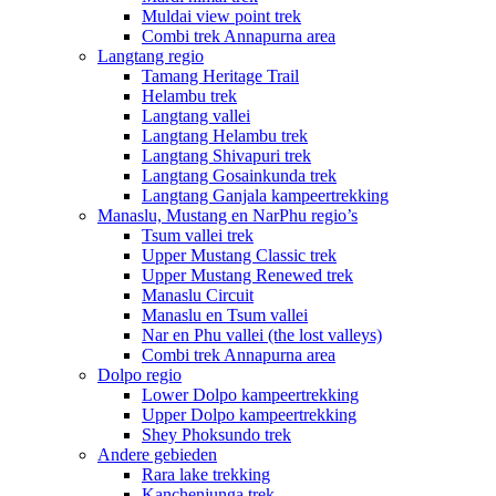
Muldai view point trek
Combi trek Annapurna area
Langtang regio
Tamang Heritage Trail
Helambu trek
Langtang vallei
Langtang Helambu trek
Langtang Shivapuri trek
Langtang Gosainkunda trek
Langtang Ganjala kampeertrekking
Manaslu, Mustang en NarPhu regio’s
Tsum vallei trek
Upper Mustang Classic trek
Upper Mustang Renewed trek
Manaslu Circuit
Manaslu en Tsum vallei
Nar en Phu vallei (the lost valleys)
Combi trek Annapurna area
Dolpo regio
Lower Dolpo kampeertrekking
Upper Dolpo kampeertrekking
Shey Phoksundo trek
Andere gebieden
Rara lake trekking
Kanchenjunga trek