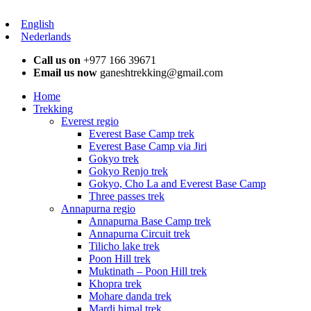
English
Nederlands
Call us on
+977 166 39671
Email us now
ganeshtrekking@gmail.com
Home
Trekking
Everest regio
Everest Base Camp trek
Everest Base Camp via Jiri
Gokyo trek
Gokyo Renjo trek
Gokyo, Cho La and Everest Base Camp
Three passes trek
Annapurna regio
Annapurna Base Camp trek
Annapurna Circuit trek
Tilicho lake trek
Poon Hill trek
Muktinath – Poon Hill trek
Khopra trek
Mohare danda trek
Mardi himal trek