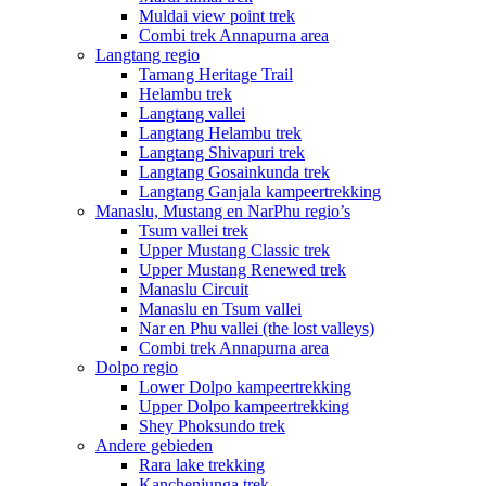
Muldai view point trek
Combi trek Annapurna area
Langtang regio
Tamang Heritage Trail
Helambu trek
Langtang vallei
Langtang Helambu trek
Langtang Shivapuri trek
Langtang Gosainkunda trek
Langtang Ganjala kampeertrekking
Manaslu, Mustang en NarPhu regio’s
Tsum vallei trek
Upper Mustang Classic trek
Upper Mustang Renewed trek
Manaslu Circuit
Manaslu en Tsum vallei
Nar en Phu vallei (the lost valleys)
Combi trek Annapurna area
Dolpo regio
Lower Dolpo kampeertrekking
Upper Dolpo kampeertrekking
Shey Phoksundo trek
Andere gebieden
Rara lake trekking
Kanchenjunga trek