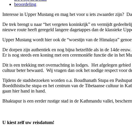
beoordeling
Interesse in Upper Mustang en mag het voor u iets zwaarder zijn? Dan 
De trek brengt u naar “het vergeten koninkrijk” en vermijdt gedeeltel
nieuwe route heeft geregeld langere dagetappes dan de klassieke Upp
Upper Mustang wordt hier ook de “woestijn van de Himalaya” genoemd,
De dorpen zijn authentiek en nog bijna hetzelfde als in de 14de eeuw
Er is nog steeds een koning met een ceremoniële functie die in het 
Dit is een trekking met overnachting in lodges. Het afgelegen gebied
cultuur beter bewaard. Wij vragen dan ook het nodige respect voor de 
Tijdens de stadsbezoeken worden o.a. Boudhanath Stupa en Pashupati
Boeddhistische stupa en het centrum van de Tibetaanse cultuur in Ka
gaan hier hand in hand.
Bhaktapur is een eerder rustige stad in de Kathmandu vallei, besche
U kiest zelf uw reisdatum!