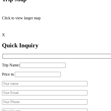
Click to view larger map
X
Quick Inquiry
Trip Name:
Price in