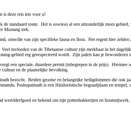
is deze reis iets voor u!
ijk de standaard route. Het is sowieso al een uitzonderlijk mooi gebied
er Mustang trek.
 omwille van zijn specifieke fauna en flora. Het regent hier zelden 
. Veel invloeden van de Tibetaanse cultuur zijn merkbaar in het dagelij
Mustang-gebied erg gerespecteerd wordt. Zijn paleis kan je bewonderen
 vergt een speciale, duurdere permit (inbegrepen in de prijs). Hiermee
cultuur en de plaatselijke bevolking.
nath bezocht. Beiden grootse en belangrijke heiligdommen die ook ja
thmandu. Pashupatinath is een Hindoeïstische begraafplaats en tempel,
rmd werelderfgoed en bekend om zijn pottenbakkerijen en houtsnijwerk.