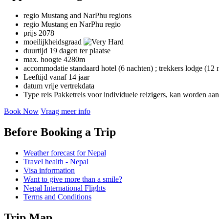
regio
Mustang and NarPhu regions
regio
Mustang en NarPhu regio
prijs
2078
moeilijkheidsgraad
duurtijd
19 dagen ter plaatse
max. hoogte
4280m
accommodatie
standaard hotel (6 nachten) ; trekkers lodge (12 
Leeftijd
vanaf 14 jaar
datum
vrije vertrekdata
Type reis
Pakketreis voor individuele reizigers, kan worden a
Book Now
Vraag meer info
Before Booking a Trip
Weather forecast for Nepal
Travel health - Nepal
Visa information
Want to give more than a smile?
Nepal International Flights
Terms and Conditions
Trip Map