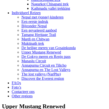
Nagarkot Chisapani trek
Kathmadu vallei trekking
Individueel Reizen
Nepal met (jonge) kinderen
Een eerste indruk
Bijzonder Nepal
Een gevarieerd aanbod
Tamang Heritage Trail
Mardi en Chitwan
Muktinath trek
De heilige meren van Gosainkunda
Upper Mustang Renewed
De Gokyo meren en Renjo pass
Manaslu Circuit
Annapurna Circuit en Tilicho
Annapurna en The Lost Valleys
The lost valleys (NarPhu)
Discover the Everest region
FAQs
Foto’s
Contacteer ons
Other regions
Upper Mustang Renewed