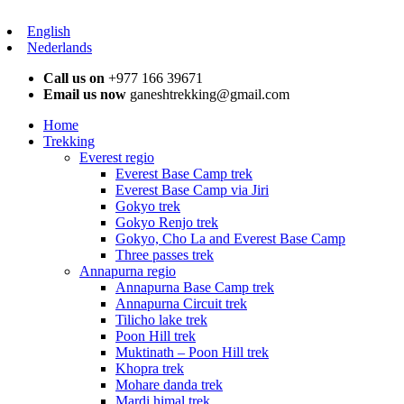
English
Nederlands
Call us on
+977 166 39671
Email us now
ganeshtrekking@gmail.com
Home
Trekking
Everest regio
Everest Base Camp trek
Everest Base Camp via Jiri
Gokyo trek
Gokyo Renjo trek
Gokyo, Cho La and Everest Base Camp
Three passes trek
Annapurna regio
Annapurna Base Camp trek
Annapurna Circuit trek
Tilicho lake trek
Poon Hill trek
Muktinath – Poon Hill trek
Khopra trek
Mohare danda trek
Mardi himal trek