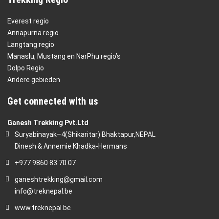
Everest regio
Annapurna regio
Langtang regio
Manaslu, Mustang en NarPhu regio’s
Dolpo Regio
Andere gebieden
Get connected with us
Ganesh Trekking Pvt.Ltd
Suryabinayak–4(Shikaritar) Bhaktapur,NEPAL
Dinesh & Annemie Khadka-Hermans
+977 9860 83 70 07
ganeshtrekking@gmail.com
info@treknepal.be
www.treknepal.be