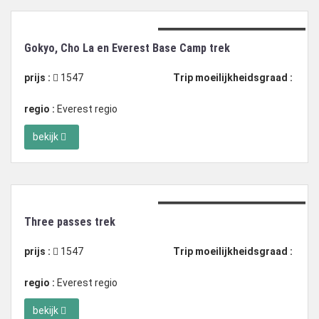
Duration: 16 dagen trekking
Gokyo, Cho La en Everest Base Camp trek
prijs :
1547
Trip moeilijkheidsgraad :
regio :
Everest regio
bekijk
Duration: 19 dagen trekking
Three passes trek
prijs :
1547
Trip moeilijkheidsgraad :
regio :
Everest regio
bekijk