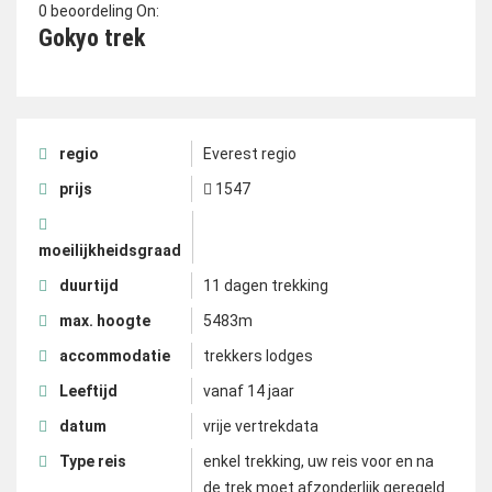
0 beoordeling On:
Gokyo trek
regio
Everest regio
prijs
1547
moeilijkheidsgraad
duurtijd
11 dagen trekking
max. hoogte
5483m
accommodatie
trekkers lodges
Leeftijd
vanaf 14 jaar
datum
vrije vertrekdata
Type reis
enkel trekking, uw reis voor en na
de trek moet afzonderlijk geregeld