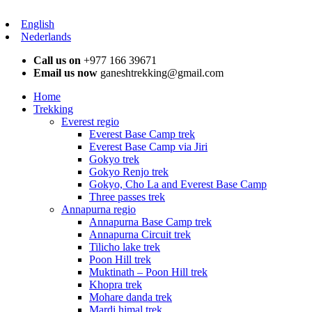
English
Nederlands
Call us on
+977 166 39671
Email us now
ganeshtrekking@gmail.com
Home
Trekking
Everest regio
Everest Base Camp trek
Everest Base Camp via Jiri
Gokyo trek
Gokyo Renjo trek
Gokyo, Cho La and Everest Base Camp
Three passes trek
Annapurna regio
Annapurna Base Camp trek
Annapurna Circuit trek
Tilicho lake trek
Poon Hill trek
Muktinath – Poon Hill trek
Khopra trek
Mohare danda trek
Mardi himal trek