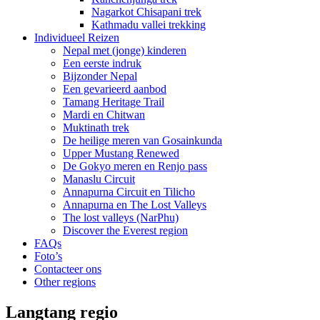
Nagarkot Chisapani trek
Kathmadu vallei trekking
Individueel Reizen
Nepal met (jonge) kinderen
Een eerste indruk
Bijzonder Nepal
Een gevarieerd aanbod
Tamang Heritage Trail
Mardi en Chitwan
Muktinath trek
De heilige meren van Gosainkunda
Upper Mustang Renewed
De Gokyo meren en Renjo pass
Manaslu Circuit
Annapurna Circuit en Tilicho
Annapurna en The Lost Valleys
The lost valleys (NarPhu)
Discover the Everest region
FAQs
Foto’s
Contacteer ons
Other regions
Langtang regio