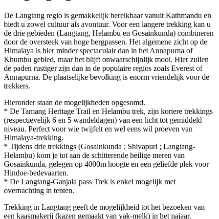
De Langtang regio is gemakkelijk bereikbaar vanuit Kathmandu en
biedt u zowel cultuur als avontuur. Voor een langere trekking kan u
de drie gebieden (Langtang, Helambu en Gosainkunda) combineren
door de oversteek van hoge bergpassen. Het algemene zicht op de
Himalaya is hier minder spectaculair dan in het Annapurna of
Khumbu gebied, maar het blijft onwaarschijnlijk mooi. Hier zullen
de paden rustiger zijn dan in de populaire regios zoals Everest of
Annapurna. De plaatselijke bevolking is enorm vriendelijk voor de
trekkers.
Hieronder staan de mogelijkheden opgesomd.
* De Tamang Heritage Trail en Helambu trek, zijn kortere trekkings
(respectievelijk 6 en 5 wandeldagen) van een licht tot gemiddeld
niveau. Perfect voor wie twijfelt en wel eens wil proeven van
Himalaya-trekking.
* Tijdens drie trekkings (Gosainkunda ; Shivapuri ; Langtang-
Helambu) kom je tot aan de schitterende heilige meren van
Gosainkunda, gelegen op 4000m hoogte en een geliefde plek voor
Hindoe-bedevaarten.
* De Langtang-Ganjala pass Trek is enkel mogelijk met
overnachting in tenten.
Trekking in Langtang geeft de mogelijkheid tot het bezoeken van
een kaasmakerij (kazen gemaakt van yak-melk) in het najaar.