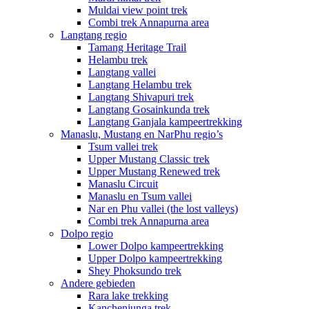
Muldai view point trek
Combi trek Annapurna area
Langtang regio
Tamang Heritage Trail
Helambu trek
Langtang vallei
Langtang Helambu trek
Langtang Shivapuri trek
Langtang Gosainkunda trek
Langtang Ganjala kampeertrekking
Manaslu, Mustang en NarPhu regio’s
Tsum vallei trek
Upper Mustang Classic trek
Upper Mustang Renewed trek
Manaslu Circuit
Manaslu en Tsum vallei
Nar en Phu vallei (the lost valleys)
Combi trek Annapurna area
Dolpo regio
Lower Dolpo kampeertrekking
Upper Dolpo kampeertrekking
Shey Phoksundo trek
Andere gebieden
Rara lake trekking
Kanchenjunga trek