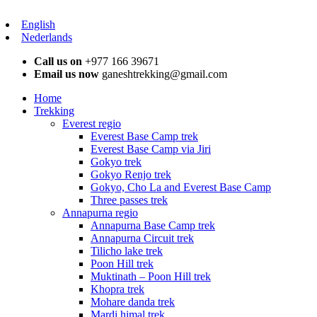
English
Nederlands
Call us on
+977 166 39671
Email us now
ganeshtrekking@gmail.com
Home
Trekking
Everest regio
Everest Base Camp trek
Everest Base Camp via Jiri
Gokyo trek
Gokyo Renjo trek
Gokyo, Cho La and Everest Base Camp
Three passes trek
Annapurna regio
Annapurna Base Camp trek
Annapurna Circuit trek
Tilicho lake trek
Poon Hill trek
Muktinath – Poon Hill trek
Khopra trek
Mohare danda trek
Mardi himal trek