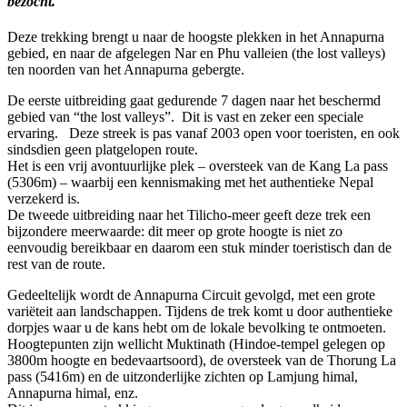
bezocht.
Deze trekking brengt u naar de hoogste plekken in het Annapurna
gebied, en naar de afgelegen Nar en Phu valleien (the lost valleys)
ten noorden van het Annapurna gebergte.
De eerste uitbreiding gaat gedurende 7 dagen naar het beschermd
gebied van “the lost valleys”. Dit is vast en zeker een speciale
ervaring. Deze streek is pas vanaf 2003 open voor toeristen, en ook
sindsdien geen platgelopen route.
Het is een vrij avontuurlijke plek – oversteek van de Kang La pass
(5306m) – waarbij een kennismaking met het authentieke Nepal
verzekerd is.
De tweede uitbreiding naar het Tilicho-meer geeft deze trek een
bijzondere meerwaarde: dit meer op grote hoogte is niet zo
eenvoudig bereikbaar en daarom een stuk minder toeristisch dan de
rest van de route.
Gedeeltelijk wordt de Annapurna Circuit gevolgd, met een grote
variëteit aan landschappen. Tijdens de trek komt u door authentieke
dorpjes waar u de kans hebt om de lokale bevolking te ontmoeten.
Hoogtepunten zijn wellicht Muktinath (Hindoe-tempel gelegen op
3800m hoogte en bedevaartsoord), de oversteek van de Thorung La
pass (5416m) en de uitzonderlijke zichten op Lamjung himal,
Annapurna himal, enz.