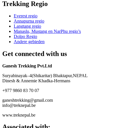
Trekking Regio
Everest regio
Annapurna regio
Langtang regio
Manaslu, Mustang en NarPhu regio’s
Dolpo Regio
Andere gebieden
Get connected with us
Ganesh Trekking Pvt.Ltd
Suryabinayak–4(Shikaritar) Bhaktapur,NEPAL
Dinesh & Annemie Khadka-Hermans
+977 9860 83 70 07
ganeshtrekking@gmail.com
info@treknepal.be
www.treknepal.be
Associated with: