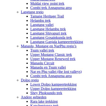
Muldai view point trek
Combi trek Annapurna area
Langtang regio
Tamang Heritage Trail
Helambu trek
Langtang vallei
Langtang Helambu trek
Langtang Shivapuri trek
Langtang Gosainkunda trek
Langtang Ganjala kampeertrekking
Manaslu, Mustang en NarPhu regio’s
Tsum vallei trek
Upper Mustang Classic trek
Upper Mustang Renewed trek
Manaslu Circuit
Manaslu en Tsum vallei
Nar en Phu vallei (the lost valleys)
Combi trek Annapurna area
Dolpo regio
Lower Dolpo kampeertrekking
Upper Dolpo kampeertrekking
Shey Phoksundo trek
Andere gebieden
Rara lake trekking
Kanchenjunga trek