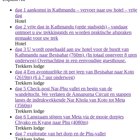
dag 1 aankomst in Kathmandu – vervoer naar uw hotel – vrije
dag
Hotel
dag 2 vrije dag in Kathmandu (optie stadsgids) - vandaag
ontmoet u uw trekkinggids en worden praktische afspraken
gemaakt voor uw trek
Hotel
dag 3 U wordt opgehaald aan uw hotel voor de busrit van
Kathmandu naar Besisahar (760m). (In totaal ongeveer 8 uren
onderweg) Overnachting in een eenvoudige guesthouse.
Trekkers lodge
dag 4 Een avontuurlijke rit per jeep van Besisahar naar Koto
(2619m) (6 à 7 uur onderweg)
Trekkers lodge
dag 5 Check-post Nar-Phu vallei en begin van de
wandeltocht. We verlaten de Annapurna Circuit en stappen
langs de indrukwekkende Nar Khola van Koto tot Meta
(3560m)
Trekkers lodge
dag 6 Langzaam stijgen van Meta via de mooie dorpjes
Chyako en Kyang naar Phu (4080m)
Trekkers lodge
dag 7 exploratie van het dorp en de Phu-vallei
Trekkers lodge