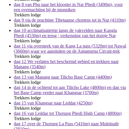
dag 8 van Phu naar het klooster in Nar Phedi (3490m), voor
een overnachting bij de monniken
Trekkers lodge
dag 9 via de prachtige Tibetaanse chortens tot in Nar (4110m)
Trekkers lodge
dag 10 acclimatisatietrip langs de yakvelden naar Kangla
Phedi (4530m) en terug ; verkenning van het dorpje Nar
Trekkers lodge
dag 11 via oversteek van de Kang La pass (5320m) tot Nawal
(3660m) waar we aansluiten op de Annapurna Circuit-trek
Trekkers lodge
dag 12 We verlaten het beschermd gebied en trekken naar
Manang (3540m)
Trekkers lodge
dag 13 van Manang naar Tilicho Base Camp (4400m)
Trekkers lodge
dag 14 in de ochtend tot aan Tilicho Lake (4800m) en dan via
het Base Camp verder naar Khangsar (3700m)
Trekkers lodge
dag 15 van Khangsar naar Leddar (4250m)
Trekkers lodge
dag 16 van Leddar tot Thorung Phedi High Camp (4800m)
Trekkers lodge
dag 17 over de Thorung La Pass (5416m) naar Muktinath
(3810m)