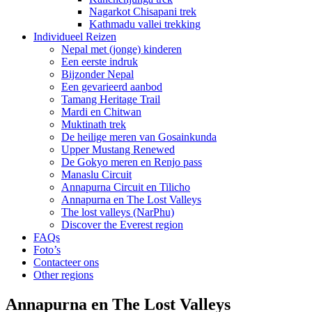
Nagarkot Chisapani trek
Kathmadu vallei trekking
Individueel Reizen
Nepal met (jonge) kinderen
Een eerste indruk
Bijzonder Nepal
Een gevarieerd aanbod
Tamang Heritage Trail
Mardi en Chitwan
Muktinath trek
De heilige meren van Gosainkunda
Upper Mustang Renewed
De Gokyo meren en Renjo pass
Manaslu Circuit
Annapurna Circuit en Tilicho
Annapurna en The Lost Valleys
The lost valleys (NarPhu)
Discover the Everest region
FAQs
Foto’s
Contacteer ons
Other regions
Annapurna en The Lost Valleys