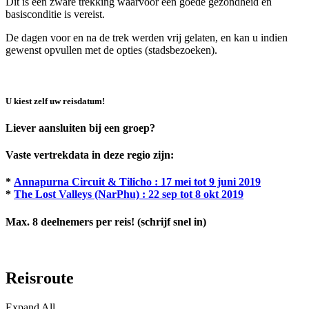
Dit is een zware trekking waarvoor een goede gezondheid en
basisconditie is vereist.
De dagen voor en na de trek werden vrij gelaten, en kan u indien
gewenst opvullen met de opties (stadsbezoeken).
U kiest zelf uw reisdatum!
Liever aansluiten bij een groep?
Vaste vertrekdata in deze regio zijn:
*
Annapurna Circuit & Tilicho : 17 mei tot 9 juni 2019
*
The Lost Valleys (NarPhu) : 22 sep tot 8 okt 2019
Max. 8 deelnemers per reis! (schrijf snel in)
Reisroute
Expand All