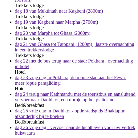
Trekkers lodge
dag 18 van Muktinath naar Kagbeni (2800m)
Trekkers lodge
dag 19 van Kagbeni naar Marpha (2700m)
Trekkers lodge
dag 20 van Marpha tot Ghasa (2000m)
Trekkers lodge
dag 21 van Ghasa tot Tatopani (1200m) ; laatste overnachting
in een trekkerslodge
Trekkers lodge
dag 22 met de bus terug naar de stad: Pokhara ; overnachting
in hotel
Hotel
dag 23 vrije dag in Pokhara, de mooie stad aan het Fewa-
meer (optie paragliding)
Hotel
dag 24 terug naar Kathmandu met de toeristbus en aansluitend
vervoer naar Dadhikot, een dorpje op het platteland
Bed&breakfast
dag 25 vrije dag in Dadhikot - optie stadsgids Bhaktapur
afzonderlijk bij te boeken
Bed&breakfast
dag 26 vrije dag - vervoer naar de luchthaven voor uw vertrek
huiswaarts