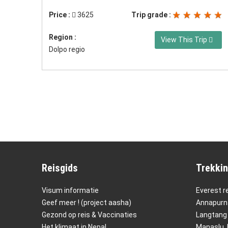
Price :
3625
Trip grade :
Region :
View This Trip
Dolpo regio
Reisgids
Trekkin
Visum informatie
Everest r
Geef meer ! (project aasha)
Annapurna
Gezond op reis & Vaccinaties
Langtang 
Het klimaat in Nepal
Manaslu, 