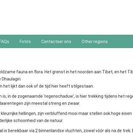
FAQs
Foto’s
Contacteer ons
Other regions
dzame fauna en flora. Het grenst in het noorden aan Tibet, en het Ti
 Dhaulagiri.
et lijkt dan ook of de tijd hier heeft stilgestaan.
is, in de zogenaamde ‘regenschaduw’, is hier trekking tijdens het rege
 daarentegen zijn meestal streng en zwaar.
eurrijke hellingen, zijn verbluffend mooi maar stellen ook hoge eisen 
derlijke schoonheid van de natuur.
l is bereikbaar via 2 binnenlandse vluchten, zowel vóór als na de trek