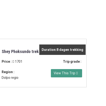
Duration:8 dagen trekking
Shey Phoksundo trek
Price :
1701
Trip grade :
Region :
View This Trip
Dolpo regio