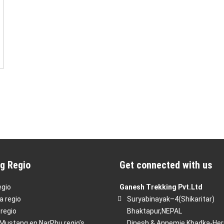
g Regio
Get connected with us
egio
Ganesh Trekking Pvt.Ltd
 regio
Suryabinayak–4(Shikaritar)
regio
Bhaktapur,NEPAL
Mustang en NarPhu regio’s
Dinesh & Annemie Khadka-He