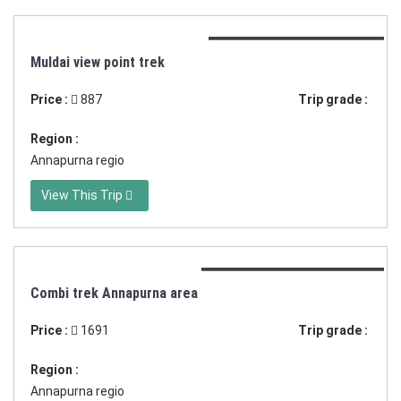
Duration:7 dagen trekking
Muldai view point trek
Price :
887
Trip grade :
Region :
Annapurna regio
View This Trip
Duration:21 dagen trekking
Combi trek Annapurna area
Price :
1691
Trip grade :
Region :
Annapurna regio