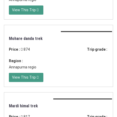
View This Trip
Duration:9 dagen trekking
Mohare danda trek
Price :
874
Trip grade :
Region :
Annapurna regio
View This Trip
Duration:7 of 8 dagen trekking
Mardi himal trek
Price :
817
Trip grade :