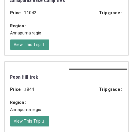
Annapurna Base Camp trek
Price :
1042
Trip grade :
Region :
Annapurna regio
View This Trip
Duration:7 dagen trekking
Poon Hill trek
Price :
844
Trip grade :
Region :
Annapurna regio
View This Trip