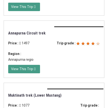
View This Trip
Duration:20 dagen trekking
Annapurna Circuit trek
Price :
1497
Trip grade :
Region :
Annapurna regio
View This Trip
Duration:8 of 12 dagen trekking
Muktinath trek (Lower Mustang)
Price :
1077
Trip grade :