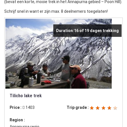
(bevat een korte, mooie trek in het Annapurna gebied – Poon Hill).
Schrijf snel in want er zijn max. 8 deelnemers toegelaten!
Duration:16 of 19 dagen trekking
Tilicho lake trek
Price :
1403
Trip grade :
Region :
Annapurna regio