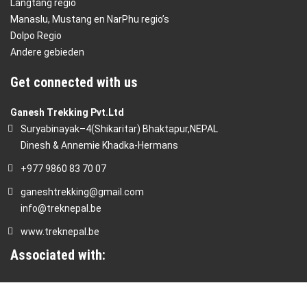
Langtang regio
Manaslu, Mustang en NarPhu regio’s
Dolpo Regio
Andere gebieden
Get connected with us
Ganesh Trekking Pvt.Ltd
Suryabinayak–4(Shikaritar) Bhaktapur,NEPAL
Dinesh & Annemie Khadka-Hermans
+977 9860 83 70 07
ganeshtrekking@gmail.com
info@treknepal.be
www.treknepal.be
Associated with: