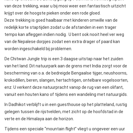
van deze trekking, waar u bij mooi weer een fantastisch uitzicht
krijgt over de hoogste pieken onder een rode gloed.
Deze trekking is goed haalbaar met kinderen omwille van de
redelijk korte staptijden zodat u de afstanden in een trager
tempo kan afleggen indien nodig. U bent ook nooit heel ver weg
van de Nepalese dorpjes zodat een extra drager of paard kan
worden ingeschakeld bij problemen.
De Chitwan Jungle trip is een 3 daagse uitstap naar het zuiden
van het land. Dit natuurpark aan de grens met India zorgt voor de
bescherming van o.a. de bedreigde Bengaalse tijger, neushoorns,
krokodillen, beren, slangen, hertachtigen, ontelbare vogelsoorten,
enz. U verkent deze natuurpracht vanop de rug van een olifant,
vanuit een houten kano of tijdens een wandeling met natuurgids.
In Dadhikot verblijft u in een guesthouse op het platteland, rustig
gelegen tussen de rijstvelden, met zicht op de hoofdstad in de
verte en de Himalaya aan de horizon.
Tijdens een speciale “mountain flight” vliegt u ongeveer een uur