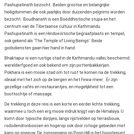
Pashupatinath bezocht. Beiden grootse en belangrijke
heiligdommen die ook jaarlijks door duizenden pelgrims worden
bezocht. Boudhanath is een Boeddhistische stupa en het
centrum van de Tibetaanse cultuur in Kathmandu.
Pashupatinath is een Hindoeïstische begraafplaats en tempel,
ook gekend als ‘The Temple of Living Beings’. Beide
godsdiensten gaan hier hand in hand.
Bhaktapur is een rustige stad in de Kathmandu-vallei, beschermd
werelderfgoed en ook bekend om zijn pottenbakkerijen.
Pokhara is een mooie stad om tot rust te komen na de trekking,
ideaal met het zich op de bergen en het Fewa-meer. Er zijn
gezellige cafés en restaurantjes, en mogelijkheid tot een
boottochtje of massage.
De trekking in deze reis is een korte en eerder lichte trekking,
waarmee u toch een erg mooie indruk krijgt van de Himalaya. U
komt door typische dorpjes, langs rijstvelden op terrasbouw,
rododendronbossen en hogerop ook door rotsige gebieden met
kans op sneeuw. De zonsopgang op Poon Hill is het hoogtepunt